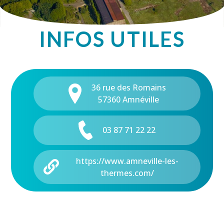
INFOS UTILES
36 rue des Romains
57360 Amnéville
03 87 71 22 22
https://www.amneville-les-
thermes.com/