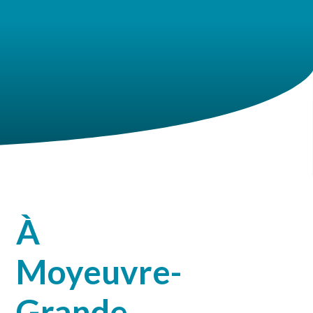
À
Moyeuvre-
Grande