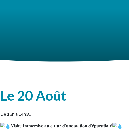
Le 20 Août
De 13h à 14h30
𝐕𝐢𝐬𝐢𝐭𝐞 𝐈𝐦𝐦𝐞𝐫𝐬𝐢𝐯𝐞 𝐚𝐮 𝐜œ𝐮𝐫 𝐝’𝐮𝐧𝐞 𝐬𝐭𝐚𝐭𝐢𝐨𝐧 𝐝’𝐞́𝐩𝐮𝐫𝐚𝐭𝐢𝐨n!