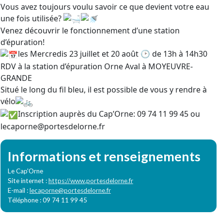
Vous avez toujours voulu savoir ce que devient votre eau
une fois utilisée?
Venez découvrir le fonctionnement d’une station
d’épuration!
les Mercredis 23 juillet et 20 août 🕑 de 13h à 14h30
RDV à la station d’épuration Orne Aval à MOYEUVRE-
GRANDE
Situé le long du fil bleu, il est possible de vous y rendre à
vélo
Inscription auprès du Cap’Orne: 09 74 11 99 45 ou
lecaporne@portesdelorne.fr
Informations et renseignements
Le Cap'Orne
Site internet :
https://www.portesdelorne.fr
E-mail :
lecaporne@portesdelorne.fr
Téléphone : 09 74 11 99 45